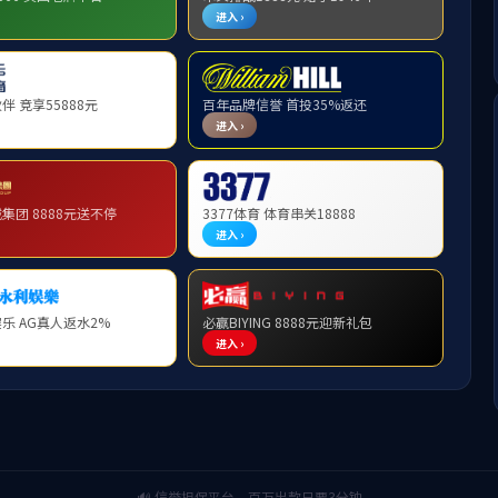
上页
1
下页
共1页
限公司-官方网站